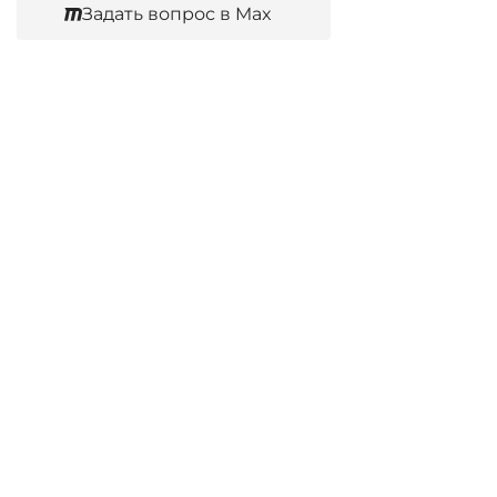
Задать вопрос в Max
Юридические услуги
Гражданское право
Семейное право
Военный юрист
Оценка после ДТП
Оценка имущества
Строительно-техническая экспертиза
Навигационное меню
Главная