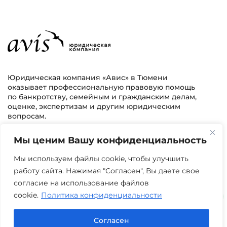
Юридическая компания «Авис» в Тюмени
оказывает профессиональную правовую помощь
по банкротству, семейным и гражданским делам,
оценке, экспертизам и другим юридическим
вопросам.
Мы ценим Вашу конфиденциальность
г. Тюмень, ул. 8 марта 2/11, 2 этаж
+7 (3452) 217-073
avis.bankrotstvo@mail.ru
Мы используем файлы cookie, чтобы улучшить
работу сайта. Нажимая "Согласен", Вы даете свое
Часы работы: пн-пт 08:00-22:00
согласие на использование файлов
cookie.
Политика конфиденциальности
Задать вопрос в Max
Согласен