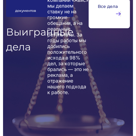
компании «Авис»
мы делаем
документов
ставку не на
громкие
обещания, а на
Выигранные
реальные
результаты. За
годы работы мы
дела
добились
положительного
исхода в 98%
дел, за которые
брались — это не
реклама, а
отражение
нашего подхода
к работе.
Арбитражное Право
Банкротное Право
Выигранные Де