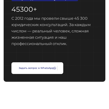
45300+
С 2012 года мы провели свыше 45 300
юридических консультаций. За каждым
числом — реальный человек, сложная
жизненная ситуация и наш
профессиональный отклик.
З
а
д
а
т
ь
в
о
п
р
о
с
в
W
h
a
t
s
A
p
p