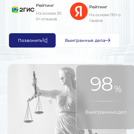
Рейтинг
Рейтинг
На основе 30
На основе 110+ о
0+ отзывов
тзывов
П
о
з
в
о
н
и
т
ь
В
ы
и
г
р
а
н
н
ы
е
д
е
л
а
98
%
Выигранных дел