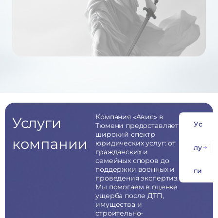
Компания «Авис» в
Услуги
У
с
Тюмени предоставляет
широкий спектр
компании
юридических услуг: от
л
у
гражданских и
семейных споров до
поддержки военных и
г
и
проведения экспертиз.
Мы помогаем в оценке
ущерба после ДТП,
имущества и
строительно-