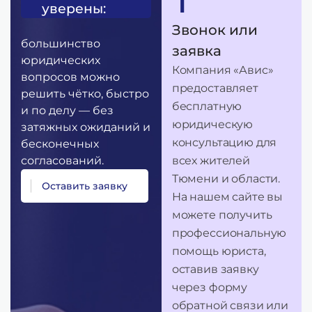
уверены:
Звонок или
большинство
заявка
юридических
Компания «Авис»
вопросов можно
предоставляет
решить чётко, быстро
бесплатную
и по делу — без
юридическую
затяжных ожиданий и
консультацию для
бесконечных
согласований.
всех жителей
Тюмени и области.
О
с
т
а
в
и
т
ь
з
а
я
в
к
у
На нашем сайте вы
можете получить
профессиональную
помощь юриста,
оставив заявку
через форму
обратной связи или