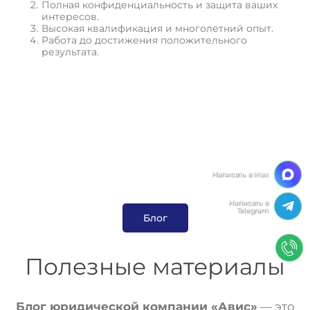
Полная конфиденциальность и защита ваших
интересов.
Высокая квалификация и многолетний опыт.
Работа до достижения положительного
результата.
О
с
т
а
в
и
т
ь
з
а
я
в
к
у
Мы ценим Вашу конфиденциальность
Мы используем файлы cookie, чтобы улучшить
работу сайта. Нажимая "Согласен", Вы даете свое
Блог
согласие на использование файлов
cookie.
Политика конфиденциальности
Полезные материалы
Согласен
Блог юридической компании «Авис»
— это