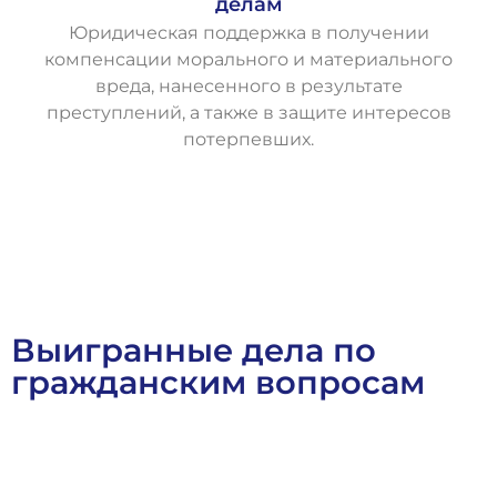
делам
Юридическая поддержка в получении
компенсации морального и материального
вреда, нанесенного в результате
преступлений, а также в защите интересов
потерпевших.
О
с
т
а
в
и
т
ь
з
а
я
в
к
у
Выигранные дела по
гражданским вопросам
Выигранные Дела
Гражданское Право
Договорное Прав