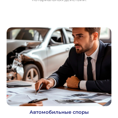
О
с
т
а
в
и
т
ь
з
а
я
в
к
у
Автомобильные споры