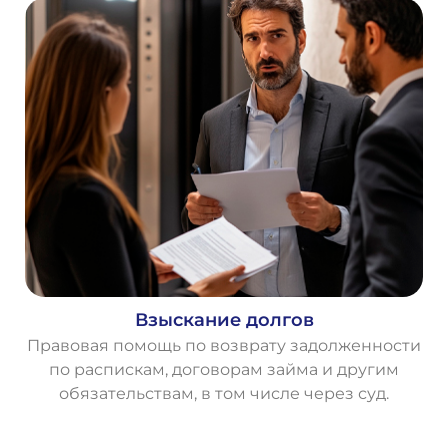
Взыскание долгов
Правовая помощь по возврату задолженности
по распискам, договорам займа и другим
обязательствам, в том числе через суд.
О
с
т
а
в
и
т
ь
з
а
я
в
к
у