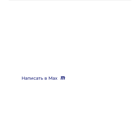
Нужно помощь юриста,
выигрывающего дела?
Звоните
+7 (3452) 217-073
или напишите нам в Max, мы
Вас бесплатно проконсультируем и поможем решить
практически любой вопрос
Написать в Max