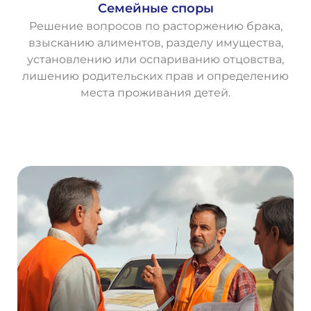
Семейные споры
Решение вопросов по расторжению брака,
взысканию алиментов, разделу имущества,
установлению или оспариванию отцовства,
лишению родительских прав и определению
места проживания детей.
О
с
т
а
в
и
т
ь
з
а
я
в
к
у