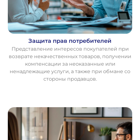
Защита прав потребителей
Представление интересов покупателей при
возврате некачественных товаров, получении
компенсации за неоказанные или
ненадлежащие услуги, а также при обмане со
стороны продавцов.
О
с
т
а
в
и
т
ь
з
а
я
в
к
у