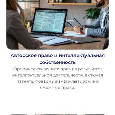
Авторское право и интеллектуальная
собственность
Юридическая защита прав на результаты
интеллектуальной деятельности, включая
патенты, товарные знаки, авторские и
смежные права.
О
с
т
а
в
и
т
ь
з
а
я
в
к
у