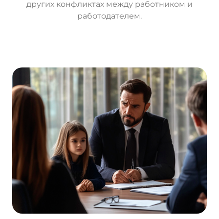
других конфликтах между работником и
работодателем.
О
с
т
а
в
и
т
ь
з
а
я
в
к
у