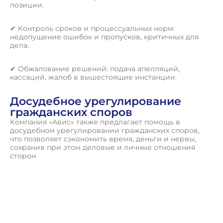
позиции.
✔ Контроль сроков и процессуальных норм:
недопущение ошибок и пропусков, критичных для
дела.
✔ Обжалование решений: подача апелляций,
кассаций, жалоб в вышестоящие инстанции.
Досудебное урегулирование
гражданских споров
Компания «Авис» также предлагает помощь в
досудебном урегулировании гражданских споров,
что позволяет сэкономить время, деньги и нервы,
сохранив при этом деловые и личные отношения
сторон
П
о
л
у
ч
и
т
ь
к
о
н
с
у
л
ь
т
а
ц
и
ю