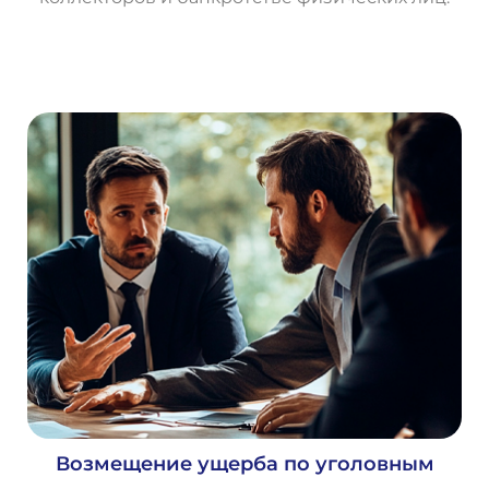
О
с
т
а
в
и
т
ь
з
а
я
в
к
у
Возмещение ущерба по уголовным