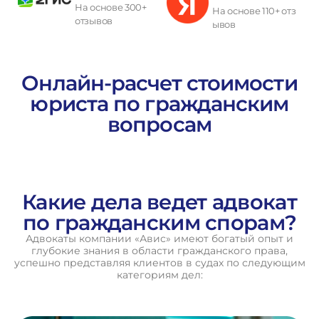
На основе 300+
На основе 110+ отз
отзывов
ывов
П
о
л
у
ч
и
т
ь
к
о
н
с
у
л
ь
т
а
ц
и
ю
Онлайн-расчет стоимости
юриста по гражданским
вопросам
Какие дела ведет адвокат
по гражданским спорам?
Адвокаты компании «Авис» имеют богатый опыт и
глубокие знания в области гражданского права,
успешно представляя клиентов в судах по следующим
категориям дел: