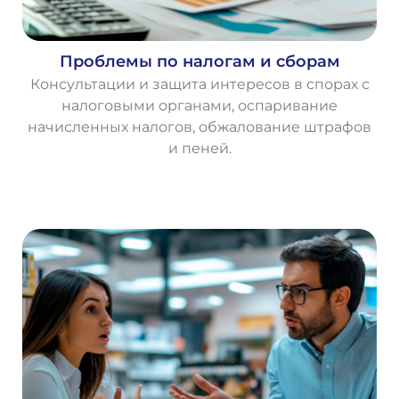
Проблемы по налогам и сборам
Консультации и защита интересов в спорах с
налоговыми органами, оспаривание
начисленных налогов, обжалование штрафов
и пеней.
О
с
т
а
в
и
т
ь
з
а
я
в
к
у