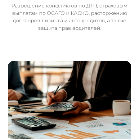
Разрешение конфликтов по ДТП, страховым
выплатам по ОСАГО и КАСКО, расторжению
договоров лизинга и автокредитов, а также
защита прав водителей.
О
с
т
а
в
и
т
ь
з
а
я
в
к
у