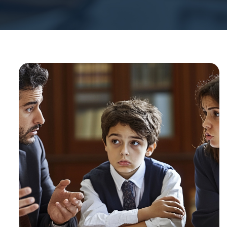
1
%
ВЫИГРАННЫХ
ДЕЛ