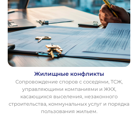
Жилищные конфликты
Сопровождение споров с соседями, ТСЖ,
управляющими компаниями и ЖКХ,
касающихся выселения, незаконного
строительства, коммунальных услуг и порядка
пользования жильем.
О
с
т
а
в
и
т
ь
з
а
я
в
к
у