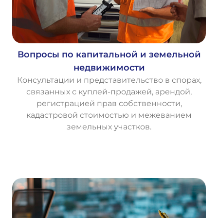
Вопросы по капитальной и земельной
недвижимости
Консультации и представительство в спорах,
связанных с куплей-продажей, арендой,
регистрацией прав собственности,
кадастровой стоимостью и межеванием
земельных участков.
О
с
т
а
в
и
т
ь
з
а
я
в
к
у