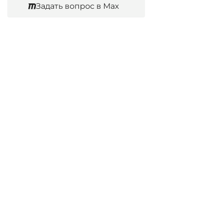
Задать вопрос в Max
Согласен
Юридические услуги
Гражданское право
Семейное право
Военный юрист
Оценка после ДТП
Оценка имущества
Строительно-техническая экспертиза
Навигационное меню
Главная