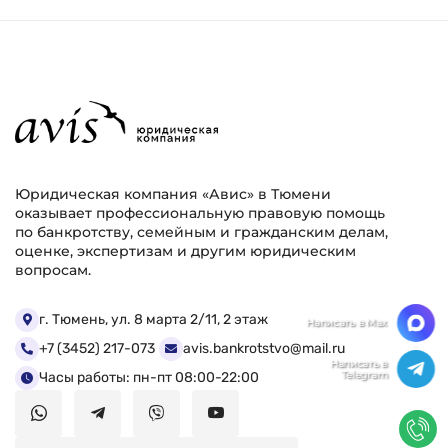
Юридическая компания «Авис» в Тюмени
оказывает профессиональную правовую помощь
по банкротству, семейным и гражданским делам,
оценке, экспертизам и другим юридическим
вопросам.
Мы ценим Вашу конфиденциальность
г. Тюмень, ул. 8 марта 2/11, 2 этаж
+7 (3452) 217-073
avis.bankrotstvo@mail.ru
Мы используем файлы cookie, чтобы улучшить
работу сайта. Нажимая "Согласен", Вы даете свое
Часы работы: пн-пт 08:00-22:00
согласие на использование файлов
cookie.
Политика конфиденциальности