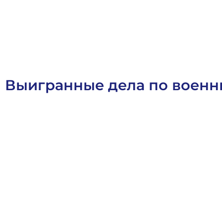
О
с
т
а
в
и
т
ь
з
а
я
в
к
у
Выигранные дела по воен
Военное Право
Выигранные Дела
Социальное Право