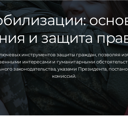
обилизации: осно
ия и защита пра
ключевых инструментов защиты граждан, позволяя и
венными интересами и гуманитарными обстоятельст
ьного законодательства, указами Президента, пост
комиссий.