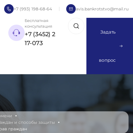
+7 (993) 198-68-64
avis.bankrotstvo@mail.ru
Бесплатная
консультация
Задать
+7 (3452) 2
17-073
вопрос
юмени
аждан и способы защиты
рав граждан