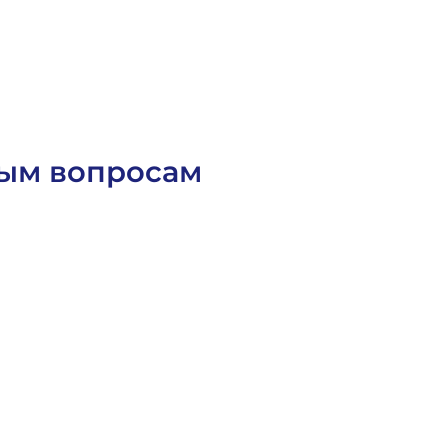
О
с
т
а
в
и
т
ь
з
а
я
в
к
у
О
с
т
а
в
и
т
ь
з
а
я
в
к
у
ным вопросам