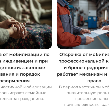
а от мобилизации по
Отсрочка от мобили
а иждивенцем и при
профессиональной к
етности: законные
и броне предприят
вания и порядок
работает механизм и 
оформления
право
х частичной мобилизации
В период частичной мо
роль играют семейные
значительную роль 
тельства гражданина.
профессиональ
принадлежность граж