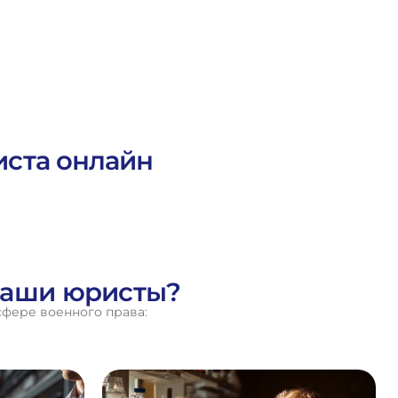
иста онлайн
наши юристы?
сфере военного права: