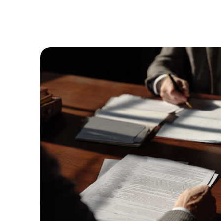
1
%
ВЫИГРАННЫХ
ДЕЛ