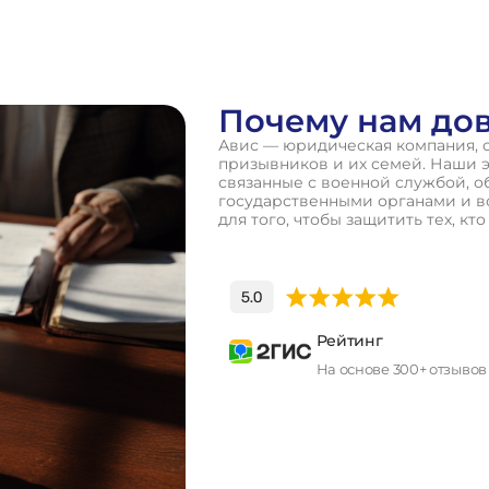
Почему нам до
Авис — юридическая компания, 
призывников и их семей. Наши 
связанные с военной службой, о
государственными органами и в
для того, чтобы защитить тех, кт
Рейтинг
На основе 300+ отзывов
П
о
л
у
ч
и
т
ь
к
о
н
с
у
л
ь
т
а
ц
и
ю