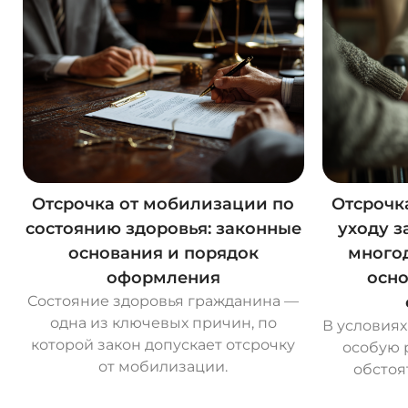
Отсрочка от мобилизации по
Отсрочк
состоянию здоровья: законные
уходу з
основания и порядок
многод
оформления
осно
Состояние здоровья гражданина —
одна из ключевых причин, по
В условия
которой закон допускает отсрочку
особую 
от мобилизации.
обстоя