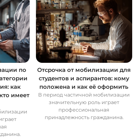
зации по
Отсрочка от мобилизации для
атегории
студентов и аспирантов: кому
ия: как
положена и как её оформить
кто имеет
В период частичной мобилизации
значительную роль играет
профессиональная
билизации
принадлежность гражданина.
играет
ная
О
с
т
а
в
и
т
ь
з
а
я
в
к
у
данина.