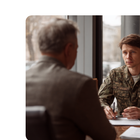
1
%
ВЫИГРАННЫХ
ДЕЛ