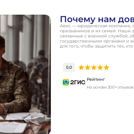
Почему нам до
Авис — юридическая компания, 
призывников и их семей. Наши 
связанные с военной службой, о
государственными органами и в
для того, чтобы защитить тех, кт
Рейтинг
На основе 300+ отзывов
П
о
л
у
ч
и
т
ь
к
о
н
с
у
л
ь
т
а
ц
и
ю