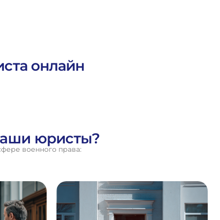
иста онлайн
наши юристы?
сфере военного права: