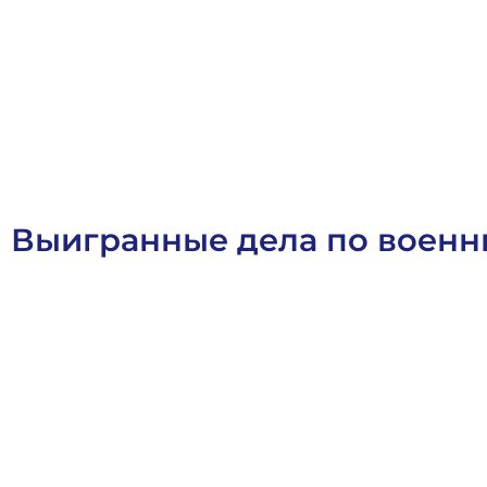
О
с
т
а
в
и
т
ь
з
а
я
в
к
у
Выигранные дела по воен
Военное Право
Выигранные Дела
Социальное Право