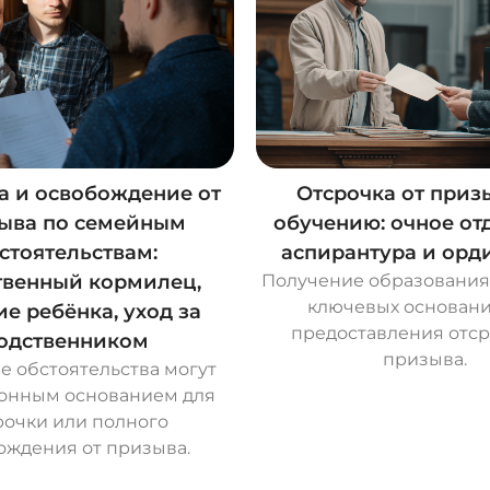
а и освобождение от
Отсрочка от приз
ыва по семейным
обучению: очное от
стоятельствам:
аспирантура и орд
твенный кормилец,
Получение образования
ключевых основани
е ребёнка, уход за
предоставления отср
одственником
призыва.
 обстоятельства могут
конным основанием для
О
с
т
а
в
и
т
ь
з
а
я
в
к
у
рочки или полного
ождения от призыва.