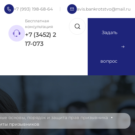
+7 (993) 198-68-64
avis.bankrotstvo@mail.ru
Бесплатная
консультация
Задать
+7 (3452) 2
17-073
вопрос
вые основы, порядок и защита прав призывника
щиты призывников