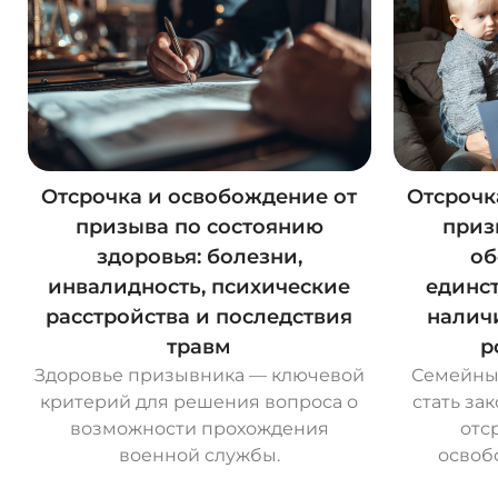
Отсрочка и освобождение от
Отсрочк
призыва по состоянию
приз
здоровья: болезни,
об
инвалидность, психические
единс
расстройства и последствия
наличи
травм
р
Здоровье призывника — ключевой
Семейные
критерий для решения вопроса о
стать за
возможности прохождения
отс
военной службы.
освоб