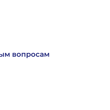
О
с
т
а
в
и
т
ь
з
а
я
в
к
у
ным вопросам