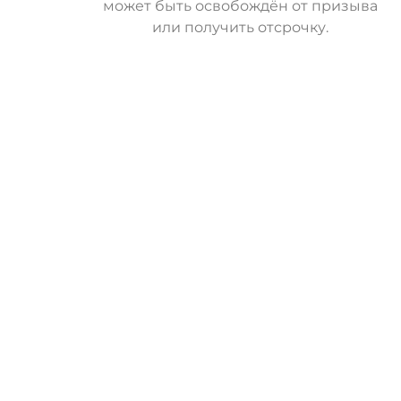
может быть освобождён от призыва
или получить отсрочку.
О
с
т
а
в
и
т
ь
з
а
я
в
к
у
Военное Право
Выигранные Дела