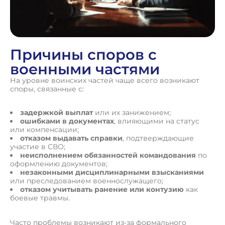
Причины споров с
военными частями
На уровне воинских частей чаще всего возникают
споры, связанные с:
задержкой выплат
или их занижением;
ошибками в документах
, влияющими на статус
или компенсации;
отказом выдавать справки
, подтверждающие
участие в СВО;
неисполнением обязанностей командования
по
оформлению документов;
незаконными дисциплинарными взысканиями
или преследованием военнослужащего;
отказом учитывать ранение или контузию
как
боевые травмы.
Часто проблемы возникают из-за формального