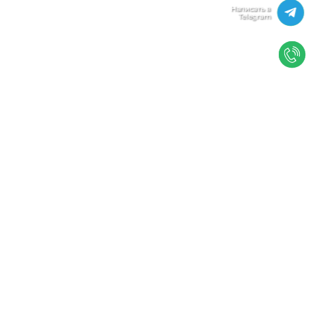
Мы используем файлы cookie, чтобы улучшить
работу сайта. Нажимая "Согласен", Вы даете свое
согласие на использование файлов
cookie.
Политика конфиденциальности
Согласен