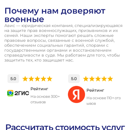
Почему нам доверяют
военные
Авис — юридическая компания, специализирующаяся
на защите прав военнослужащих, призывников и их
семей. Наши эксперты помогают решать сложные
правовые вопросы, связанные с военной службой,
обеспечением социальных гарантий, спорами с
государственными органами и восстановлением
справедливости в суде. Мы работаем для того, чтобы
защитить тех, кто защищает нас.
Рейтинг
Рейтинг
На основе 300+
На основе 110+ отз
отзывов
ывов
П
о
л
у
ч
и
т
ь
к
о
н
с
у
л
ь
т
а
ц
и
ю
Рассчитать стоимость услуг