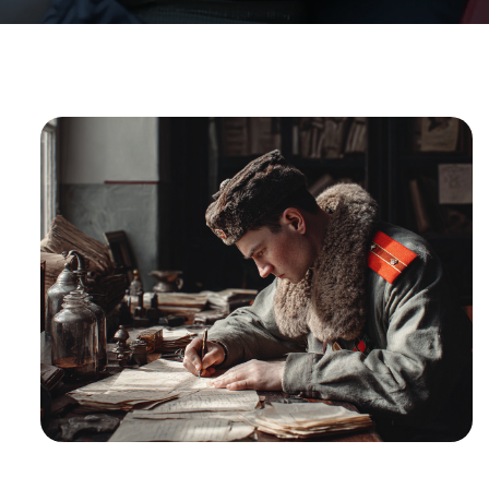
1
%
ВЫИГРАННЫХ
ДЕЛ