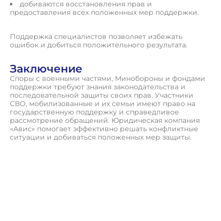
добиваются восстановления прав и
предоставления всех положенных мер поддержки.
Поддержка специалистов позволяет избежать
ошибок и добиться положительного результата.
Заключение
Споры с военными частями, Минобороны и фондами
поддержки требуют знания законодательства и
последовательной защиты своих прав. Участники
СВО, мобилизованные и их семьи имеют право на
государственную поддержку и справедливое
рассмотрение обращений. Юридическая компания
«Авис» помогает эффективно решать конфликтные
ситуации и добиваться положенных мер защиты.
П
о
л
у
ч
и
т
ь
к
о
н
с
у
л
ь
т
а
ц
и
ю