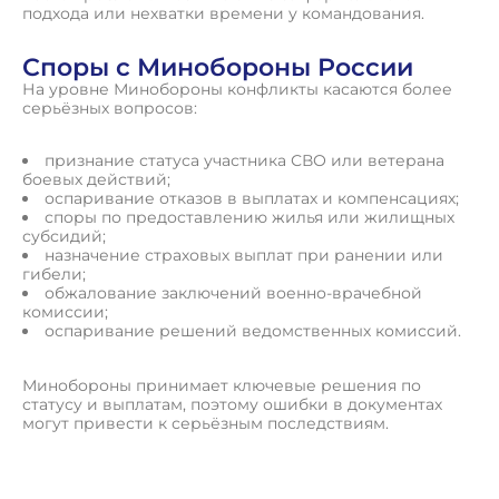
подхода или нехватки времени у командования.
Споры с Минобороны России
На уровне Минобороны конфликты касаются более
серьёзных вопросов:
признание статуса участника СВО или ветерана
боевых действий;
оспаривание отказов в выплатах и компенсациях;
споры по предоставлению жилья или жилищных
субсидий;
назначение страховых выплат при ранении или
гибели;
обжалование заключений военно-врачебной
комиссии;
оспаривание решений ведомственных комиссий.
Минобороны принимает ключевые решения по
статусу и выплатам, поэтому ошибки в документах
могут привести к серьёзным последствиям.
П
о
л
у
ч
и
т
ь
к
о
н
с
у
л
ь
т
а
ц
и
ю