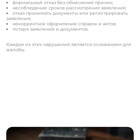
формальный отказ без объяснения причин;
несоблюдение сроков рассмотрения заявлений;
отказ принимать документы или регистрировать
заявления;
некорректное оформление справок и актов;
потеря заявлений и документов.
Каждое из этих нарушений является основанием для
жалобы.
О
с
т
а
в
и
т
ь
з
а
я
в
к
у