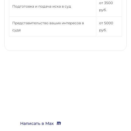
от 3500
Подготовка и подача иска в суд
руб.
Представительство ваших интересов в
от 5000
суде
руб.
Нужно помощь юриста,
выигрывающего дела?
Звоните
+7 (3452) 217-073
или напишите нам в Max, мы
Вас бесплатно проконсультируем и поможем решить
практически любой вопрос
Написать в Max