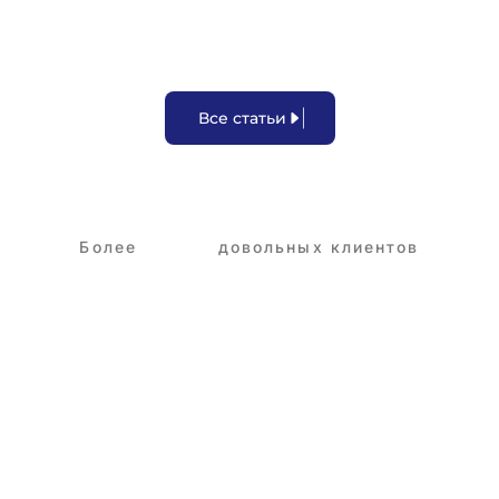
В
с
е
с
т
а
т
ь
и
Более
3,250+
довольных клиентов