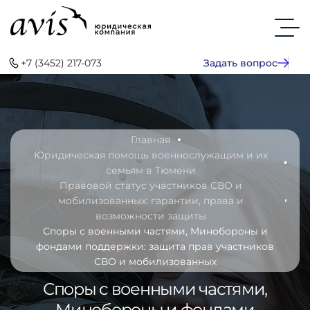
+7 (3452) 217-073
Задать вопрос
Главная
Юридическая помощь военнослужащим и их
семьям в Тюмени
Правовой статус участников СВО и
мобилизованных: гарантии, права и
возможности защиты
Споры с военными частями, Минобороны и
фондами поддержки: защита прав участников
СВО и мобилизованных
Споры с военными частями,
Минобороны и фондами