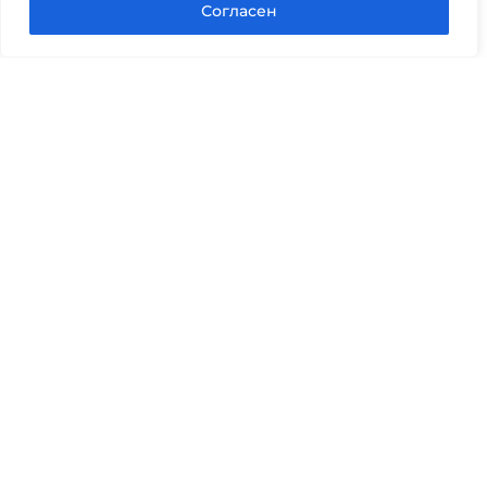
Согласен
Юридические услуги
Гражданское право
Семейное право
Военный юрист
Оценка после ДТП
Оценка имущества
Строительно-техническая экспертиза
Навигационное меню
Главная
Услуги юриста