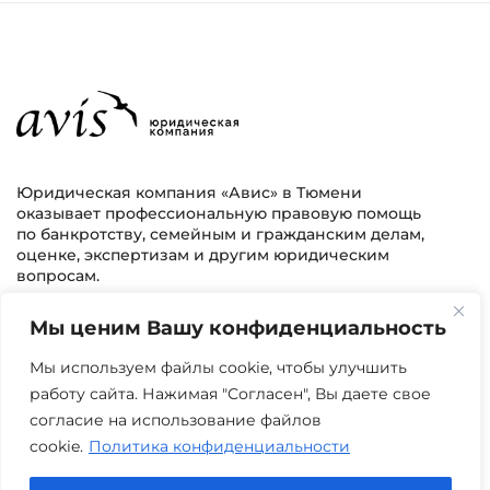
Юридическая компания «Авис» в Тюмени
оказывает профессиональную правовую помощь
по банкротству, семейным и гражданским делам,
оценке, экспертизам и другим юридическим
вопросам.
Мы ценим Вашу конфиденциальность
г. Тюмень, ул. 8 марта 2/11, 2 этаж
+7 (3452) 217-073
avis.bankrotstvo@mail.ru
Мы используем файлы cookie, чтобы улучшить
работу сайта. Нажимая "Согласен", Вы даете свое
Часы работы: пн-пт 08:00-22:00
согласие на использование файлов
cookie.
Политика конфиденциальности
Задать вопрос в Max