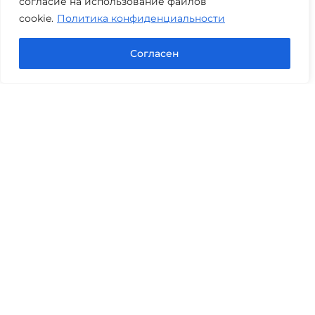
согласие на использование файлов
cookie.
Политика конфиденциальности
Задать вопрос в Max
Согласен
Юридические услуги
Гражданское право
Семейное право
Военный юрист
Оценка после ДТП
Оценка имущества
Строительно-техническая экспертиза
Навигационное меню