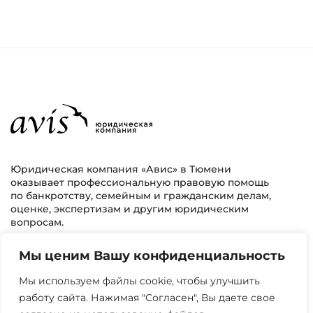
Юридическая компания «Авис» в Тюмени
оказывает профессиональную правовую помощь
по банкротству, семейным и гражданским делам,
оценке, экспертизам и другим юридическим
вопросам.
Мы ценим Вашу конфиденциальность
г. Тюмень, ул. 8 марта 2/11, 2 этаж
+7 (3452) 217-073
avis.bankrotstvo@mail.ru
Мы используем файлы cookie, чтобы улучшить
работу сайта. Нажимая "Согласен", Вы даете свое
Часы работы: пн-пт 08:00-22:00