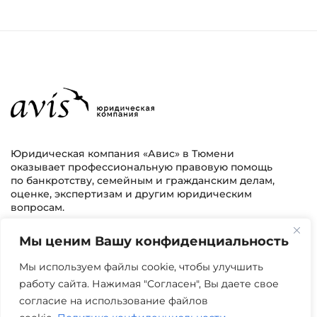
Юридическая компания «Авис» в Тюмени
оказывает профессиональную правовую помощь
по банкротству, семейным и гражданским делам,
оценке, экспертизам и другим юридическим
вопросам.
Мы ценим Вашу конфиденциальность
г. Тюмень, ул. 8 марта 2/11, 2 этаж
+7 (3452) 217-073
avis.bankrotstvo@mail.ru
Мы используем файлы cookie, чтобы улучшить
работу сайта. Нажимая "Согласен", Вы даете свое
Часы работы: пн-пт 08:00-22:00
согласие на использование файлов