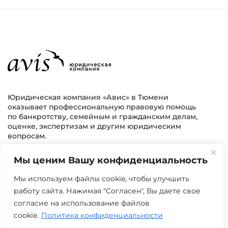
Юридическая компания «Авис» в Тюмени
оказывает профессиональную правовую помощь
по банкротству, семейным и гражданским делам,
оценке, экспертизам и другим юридическим
вопросам.
Мы ценим Вашу конфиденциальность
г. Тюмень, ул. 8 марта 2/11, 2 этаж
+7 (3452) 217-073
avis.bankrotstvo@mail.ru
Мы используем файлы cookie, чтобы улучшить
работу сайта. Нажимая "Согласен", Вы даете свое
Часы работы: пн-пт 08:00-22:00
согласие на использование файлов
cookie.
Политика конфиденциальности