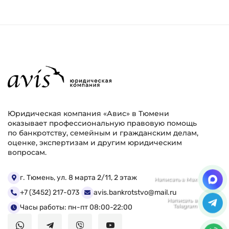
Юридическая компания «Авис» в Тюмени
оказывает профессиональную правовую помощь
по банкротству, семейным и гражданским делам,
оценке, экспертизам и другим юридическим
вопросам.
Мы ценим Вашу конфиденциальность
г. Тюмень, ул. 8 марта 2/11, 2 этаж
+7 (3452) 217-073
avis.bankrotstvo@mail.ru
Мы используем файлы cookie, чтобы улучшить
работу сайта. Нажимая "Согласен", Вы даете свое
Часы работы: пн-пт 08:00-22:00
согласие на использование файлов