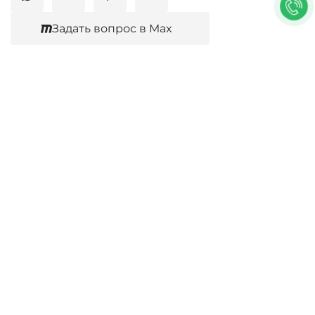
cookie.
Политика конфиденциальности
Задать вопрос в Max
Согласен
Юридические услуги
Гражданское право
Семейное право
Военный юрист
Оценка после ДТП
Оценка имущества
Строительно-техническая экспертиза
Навигационное меню
Главная