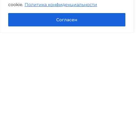
cookie.
Политика конфиденциальности
Задать вопрос в Max
Согласен
Юридические услуги
Гражданское право
Семейное право
Военный юрист
Оценка после ДТП
Оценка имущества
Строительно-техническая экспертиза
Навигационное меню