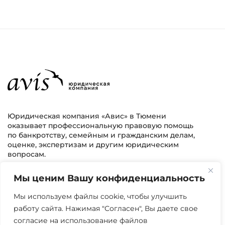
Юридическая компания «Авис» в Тюмени
оказывает профессиональную правовую помощь
по банкротству, семейным и гражданским делам,
оценке, экспертизам и другим юридическим
вопросам.
Мы ценим Вашу конфиденциальность
г. Тюмень, ул. 8 марта 2/11, 2 этаж
+7 (3452) 217-073
avis.bankrotstvo@mail.ru
Мы используем файлы cookie, чтобы улучшить
работу сайта. Нажимая "Согласен", Вы даете свое
Часы работы: пн-пт 08:00-22:00
согласие на использование файлов