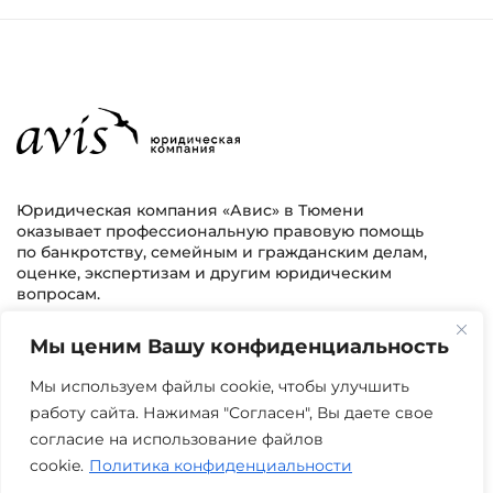
Юридическая компания «Авис» в Тюмени
оказывает профессиональную правовую помощь
по банкротству, семейным и гражданским делам,
оценке, экспертизам и другим юридическим
вопросам.
Мы ценим Вашу конфиденциальность
г. Тюмень, ул. 8 марта 2/11, 2 этаж
+7 (3452) 217-073
avis.bankrotstvo@mail.ru
Мы используем файлы cookie, чтобы улучшить
работу сайта. Нажимая "Согласен", Вы даете свое
Часы работы: пн-пт 08:00-22:00
согласие на использование файлов
cookie.
Политика конфиденциальности