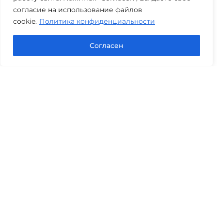
согласие на использование файлов
cookie.
Политика конфиденциальности
Задать вопрос в Max
Согласен
Юридические услуги
Гражданское право
Семейное право
Военный юрист
Оценка после ДТП
Оценка имущества
Строительно-техническая экспертиза