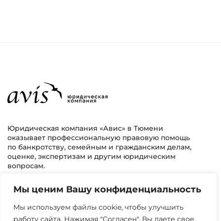
Юридическая компания «Авис» в Тюмени
оказывает профессиональную правовую помощь
по банкротству, семейным и гражданским делам,
оценке, экспертизам и другим юридическим
вопросам.
Мы ценим Вашу конфиденциальность
г. Тюмень, ул. 8 марта 2/11, 2 этаж
+7 (3452) 217-073
avis.bankrotstvo@mail.ru
Мы используем файлы cookie, чтобы улучшить
работу сайта. Нажимая "Согласен", Вы даете свое
Часы работы: пн-пт 08:00-22:00