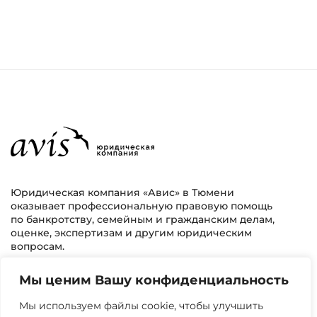
Юридическая компания «Авис» в Тюмени
оказывает профессиональную правовую помощь
по банкротству, семейным и гражданским делам,
оценке, экспертизам и другим юридическим
вопросам.
Мы ценим Вашу конфиденциальность
г. Тюмень, ул. 8 марта 2/11, 2 этаж
+7 (3452) 217-073
avis.bankrotstvo@mail.ru
Мы используем файлы cookie, чтобы улучшить