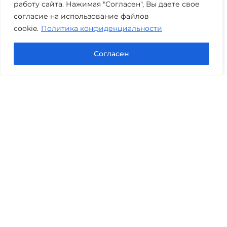
работу сайта. Нажимая "Согласен", Вы даете свое
Часы работы: пн-пт 08:00-22:00
согласие на использование файлов
cookie.
Политика конфиденциальности
Задать вопрос в Max
Согласен
Юридические услуги
Гражданское право
Семейное право
Военный юрист
Оценка после ДТП
Оценка имущества
Строительно-техническая экспертиза