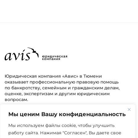
Юридическая компания «Авис» в Тюмени
оказывает профессиональную правовую помощь
по банкротству, семейным и гражданским делам,
оценке, экспертизам и другим юридическим
вопросам.
Мы ценим Вашу конфиденциальность
г. Тюмень, ул. 8 марта 2/11, 2 этаж
+7 (3452) 217-073
avis.bankrotstvo@mail.ru
Мы используем файлы cookie, чтобы улучшить
работу сайта. Нажимая "Согласен", Вы даете свое
Часы работы: пн-пт 08:00-22:00