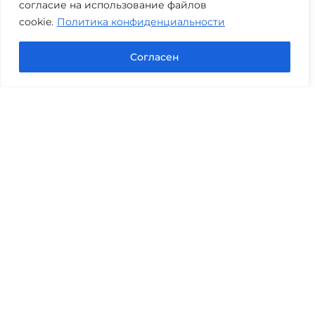
согласие на использование файлов
cookie.
Политика конфиденциальности
Задать вопрос в Max
Согласен
Юридические услуги
Гражданское право
Семейное право
Военный юрист
Оценка после ДТП
Оценка имущества
Строительно-техническая экспертиза
Навигационное меню