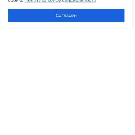
cookie.
Политика конфиденциальности
Задать вопрос в Max
Согласен
Юридические услуги
Гражданское право
Семейное право
Военный юрист
Оценка после ДТП
Оценка имущества
Строительно-техническая экспертиза
Навигационное меню
Главная