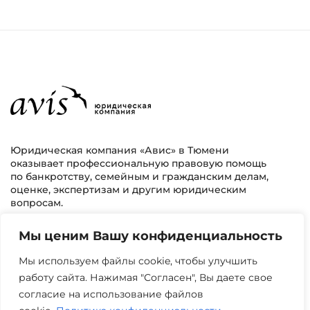
Юридическая компания «Авис» в Тюмени
оказывает профессиональную правовую помощь
по банкротству, семейным и гражданским делам,
оценке, экспертизам и другим юридическим
вопросам.
Мы ценим Вашу конфиденциальность
г. Тюмень, ул. 8 марта 2/11, 2 этаж
+7 (3452) 217-073
avis.bankrotstvo@mail.ru
Мы используем файлы cookie, чтобы улучшить
работу сайта. Нажимая "Согласен", Вы даете свое
Часы работы: пн-пт 08:00-22:00
согласие на использование файлов