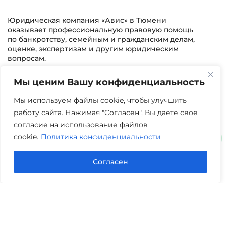
Юридическая компания «Авис» в Тюмени
оказывает профессиональную правовую помощь
по банкротству, семейным и гражданским делам,
оценке, экспертизам и другим юридическим
вопросам.
Мы ценим Вашу конфиденциальность
г. Тюмень, ул. 8 марта 2/11, 2 этаж
+7 (3452) 217-073
avis.bankrotstvo@mail.ru
Мы используем файлы cookie, чтобы улучшить
работу сайта. Нажимая "Согласен", Вы даете свое
Часы работы: пн-пт 08:00-22:00
согласие на использование файлов
cookie.
Политика конфиденциальности
Задать вопрос в Max
Согласен
Юридические услуги
Гражданское право