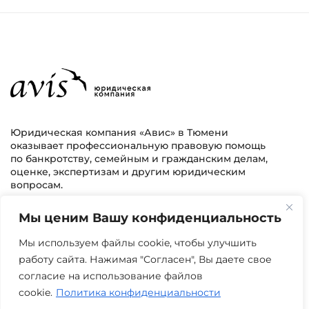
Юридическая компания «Авис» в Тюмени
оказывает профессиональную правовую помощь
по банкротству, семейным и гражданским делам,
оценке, экспертизам и другим юридическим
вопросам.
Мы ценим Вашу конфиденциальность
г. Тюмень, ул. 8 марта 2/11, 2 этаж
+7 (3452) 217-073
avis.bankrotstvo@mail.ru
Мы используем файлы cookie, чтобы улучшить
работу сайта. Нажимая "Согласен", Вы даете свое
Часы работы: пн-пт 08:00-22:00
согласие на использование файлов
cookie.
Политика конфиденциальности