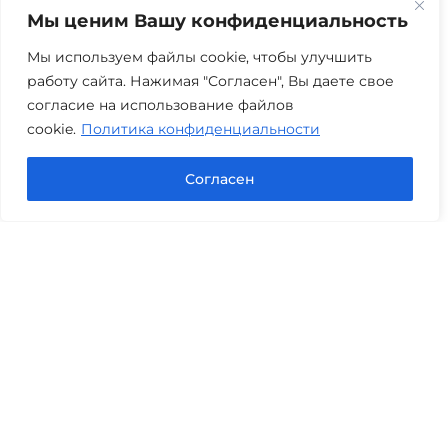
Мы ценим Вашу конфиденциальность
г. Тюмень, ул. 8 марта 2/11, 2 этаж
+7 (3452) 217-073
avis.bankrotstvo@mail.ru
Мы используем файлы cookie, чтобы улучшить
работу сайта. Нажимая "Согласен", Вы даете свое
Часы работы: пн-пт 08:00-22:00
согласие на использование файлов
cookie.
Политика конфиденциальности
Задать вопрос в Max
Согласен
Юридические услуги
Гражданское право
Семейное право
Военный юрист
Оценка после ДТП
Оценка имущества
Строительно-техническая экспертиза