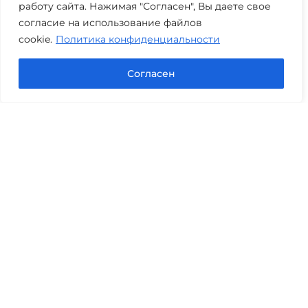
работу сайта. Нажимая "Согласен", Вы даете свое
Часы работы: пн-пт 08:00-22:00
согласие на использование файлов
cookie.
Политика конфиденциальности
Задать вопрос в Max
Согласен
Юридические услуги
Гражданское право
Семейное право
Военный юрист
Оценка после ДТП
Оценка имущества
Строительно-техническая экспертиза