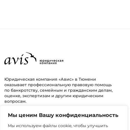
Юридическая компания «Авис» в Тюмени
оказывает профессиональную правовую помощь
по банкротству, семейным и гражданским делам,
оценке, экспертизам и другим юридическим
вопросам.
Мы ценим Вашу конфиденциальность
г. Тюмень, ул. 8 марта 2/11, 2 этаж
+7 (3452) 217-073
avis.bankrotstvo@mail.ru
Мы используем файлы cookie, чтобы улучшить