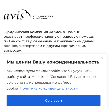
Юридическая компания «Авис» в Тюмени
оказывает профессиональную правовую помощь
по банкротству, семейным и гражданским делам,
оценке, экспертизам и другим юридическим
вопросам.
Мы ценим Вашу конфиденциальность
г. Тюмень, ул. 8 марта 2/11, 2 этаж
+7 (3452) 217-073
avis.bankrotstvo@mail.ru
Мы используем файлы cookie, чтобы улучшить
работу сайта. Нажимая "Согласен", Вы даете свое
Часы работы: пн-пт 08:00-22:00
согласие на использование файлов
cookie.
Политика конфиденциальности
Задать вопрос в Max
Согласен