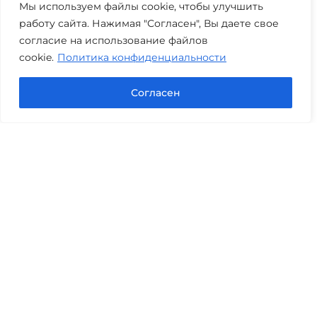
+7 (3452) 217-073
avis.bankrotstvo@mail.ru
Мы используем файлы cookie, чтобы улучшить
работу сайта. Нажимая "Согласен", Вы даете свое
Часы работы: пн-пт 08:00-22:00
согласие на использование файлов
cookie.
Политика конфиденциальности
Задать вопрос в Max
Согласен
Юридические услуги
Гражданское право
Семейное право
Военный юрист
Оценка после ДТП
Оценка имущества
Строительно-техническая экспертиза