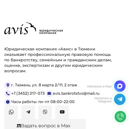
Юридическая компания «Авис» в Тюмени
оказывает профессиональную правовую помощь
по банкротству, семейным и гражданским делам,
оценке, экспертизам и другим юридическим
вопросам.
Мы ценим Вашу конфиденциальность
г. Тюмень, ул. 8 марта 2/11, 2 этаж
+7 (3452) 217-073
avis.bankrotstvo@mail.ru
Мы используем файлы cookie, чтобы улучшить
работу сайта. Нажимая "Согласен", Вы даете свое
Часы работы: пн-пт 08:00-22:00
согласие на использование файлов
cookie.
Политика конфиденциальности
Задать вопрос в Max