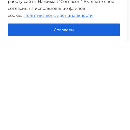
работу сайта. Нажимая "Согласен", Вы даете свое
Часы работы: пн-пт 08:00-22:00
согласие на использование файлов
cookie.
Политика конфиденциальности
Задать вопрос в Max
Согласен
Юридические услуги
Гражданское право
Семейное право
Военный юрист
Оценка после ДТП
Оценка имущества
Строительно-техническая экспертиза