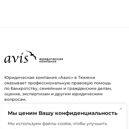
Юридическая компания «Авис» в Тюмени
оказывает профессиональную правовую помощь
по банкротству, семейным и гражданским делам,
оценке, экспертизам и другим юридическим
вопросам.
Мы ценим Вашу конфиденциальность
г. Тюмень, ул. 8 марта 2/11, 2 этаж
+7 (3452) 217-073
avis.bankrotstvo@mail.ru
Мы используем файлы cookie, чтобы улучшить