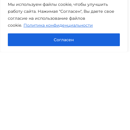
+7 (3452) 217-073
avis.bankrotstvo@mail.ru
Мы используем файлы cookie, чтобы улучшить
работу сайта. Нажимая "Согласен", Вы даете свое
Часы работы: пн-пт 08:00-22:00
согласие на использование файлов
cookie.
Политика конфиденциальности
Задать вопрос в Max
Согласен
Юридические услуги
Гражданское право
Семейное право
Военный юрист
Оценка после ДТП
Оценка имущества
Строительно-техническая экспертиза