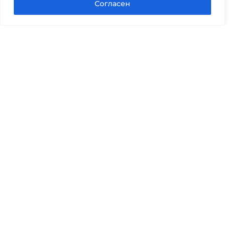
Согласен
Юридические услуги
Гражданское право
Семейное право
Военный юрист
Оценка после ДТП
Оценка имущества
Строительно-техническая экспертиза
Навигационное меню
Главная
Услуги юриста