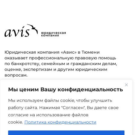
Юридическая компания «Авис» в Тюмени
оказывает профессиональную правовую помощь
по банкротству, семейным и гражданским делам,
оценке, экспертизам и другим юридическим
вопросам.
Мы ценим Вашу конфиденциальность
г. Тюмень, ул. 8 марта 2/11, 2 этаж
+7 (3452) 217-073
avis.bankrotstvo@mail.ru
Мы используем файлы cookie, чтобы улучшить
работу сайта. Нажимая "Согласен", Вы даете свое
Часы работы: пн-пт 08:00-22:00
согласие на использование файлов
cookie.
Политика конфиденциальности
Задать вопрос в Max