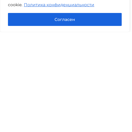
cookie.
Политика конфиденциальности
Задать вопрос в Max
Согласен
Юридические услуги
Гражданское право
Семейное право
Военный юрист
Оценка после ДТП
Оценка имущества
Строительно-техническая экспертиза
Навигационное меню