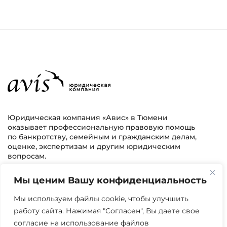
Юридическая компания «Авис» в Тюмени
оказывает профессиональную правовую помощь
по банкротству, семейным и гражданским делам,
оценке, экспертизам и другим юридическим
вопросам.
Мы ценим Вашу конфиденциальность
г. Тюмень, ул. 8 марта 2/11, 2 этаж
+7 (3452) 217-073
avis.bankrotstvo@mail.ru
Мы используем файлы cookie, чтобы улучшить
работу сайта. Нажимая "Согласен", Вы даете свое
Часы работы: пн-пт 08:00-22:00
согласие на использование файлов