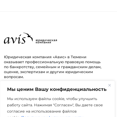
Юридическая компания «Авис» в Тюмени
оказывает профессиональную правовую помощь
по банкротству, семейным и гражданским делам,
оценке, экспертизам и другим юридическим
вопросам.
Мы ценим Вашу конфиденциальность
г. Тюмень, ул. 8 марта 2/11, 2 этаж
+7 (3452) 217-073
avis.bankrotstvo@mail.ru
Мы используем файлы cookie, чтобы улучшить
работу сайта. Нажимая "Согласен", Вы даете свое
Часы работы: пн-пт 08:00-22:00
согласие на использование файлов