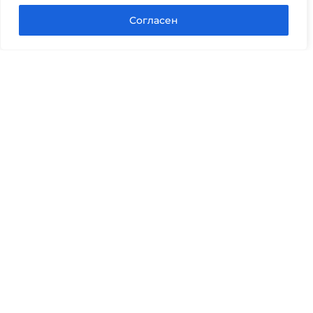
Задать вопрос в Max
Согласен
Юридические услуги
Гражданское право
Семейное право
Военный юрист
Оценка после ДТП
Оценка имущества
Строительно-техническая экспертиза
Навигационное меню
Главная