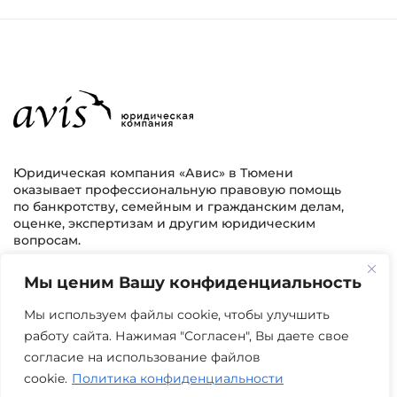
Юридическая компания «Авис» в Тюмени
оказывает профессиональную правовую помощь
по банкротству, семейным и гражданским делам,
оценке, экспертизам и другим юридическим
вопросам.
Мы ценим Вашу конфиденциальность
г. Тюмень, ул. 8 марта 2/11, 2 этаж
+7 (3452) 217-073
avis.bankrotstvo@mail.ru
Мы используем файлы cookie, чтобы улучшить
работу сайта. Нажимая "Согласен", Вы даете свое
Часы работы: пн-пт 08:00-22:00
согласие на использование файлов
cookie.
Политика конфиденциальности