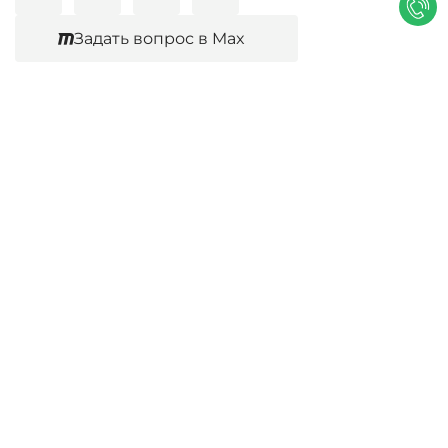
cookie.
Политика конфиденциальности
Задать вопрос в Max
Согласен
Юридические услуги
Гражданское право
Семейное право
Военный юрист
Оценка после ДТП
Оценка имущества
Строительно-техническая экспертиза
Навигационное меню
Главная