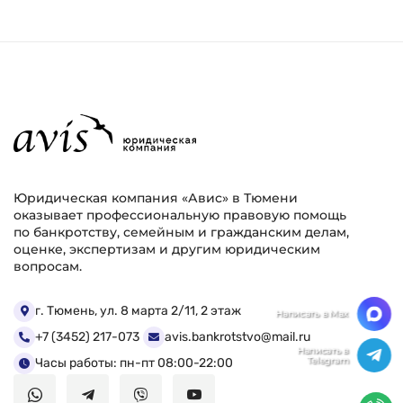
Юридическая компания «Авис» в Тюмени
оказывает профессиональную правовую помощь
по банкротству, семейным и гражданским делам,
оценке, экспертизам и другим юридическим
вопросам.
Мы ценим Вашу конфиденциальность
г. Тюмень, ул. 8 марта 2/11, 2 этаж
+7 (3452) 217-073
avis.bankrotstvo@mail.ru
Мы используем файлы cookie, чтобы улучшить
работу сайта. Нажимая "Согласен", Вы даете свое
Часы работы: пн-пт 08:00-22:00
согласие на использование файлов