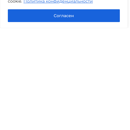
cookie.
Политика конфиденциальности
Задать вопрос в Max
Согласен
Юридические услуги
Гражданское право
Семейное право
Военный юрист
Оценка после ДТП
Оценка имущества
Строительно-техническая экспертиза
Навигационное меню
Главная