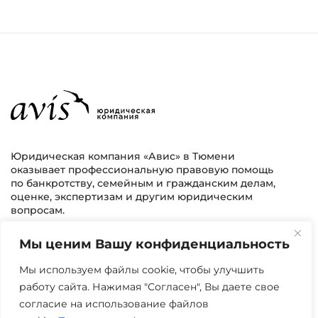
Юридическая компания «Авис» в Тюмени
оказывает профессиональную правовую помощь
по банкротству, семейным и гражданским делам,
оценке, экспертизам и другим юридическим
вопросам.
Мы ценим Вашу конфиденциальность
г. Тюмень, ул. 8 марта 2/11, 2 этаж
+7 (3452) 217-073
avis.bankrotstvo@mail.ru
Мы используем файлы cookie, чтобы улучшить
работу сайта. Нажимая "Согласен", Вы даете свое
Часы работы: пн-пт 08:00-22:00
согласие на использование файлов