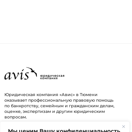
Юридическая компания «Авис» в Тюмени
оказывает профессиональную правовую помощь
по банкротству, семейным и гражданским делам,
оценке, экспертизам и другим юридическим
вопросам.
Мы ценим Вашу конфиденциальность
г. Тюмень, ул. 8 марта 2/11, 2 этаж