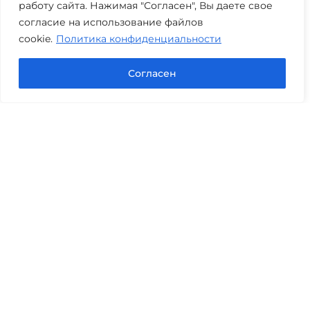
работу сайта. Нажимая "Согласен", Вы даете свое
Часы работы: пн-пт 08:00-22:00
согласие на использование файлов
cookie.
Политика конфиденциальности
Задать вопрос в Max
Согласен
Юридические услуги
Гражданское право
Семейное право
Военный юрист
Оценка после ДТП
Оценка имущества
Строительно-техническая экспертиза