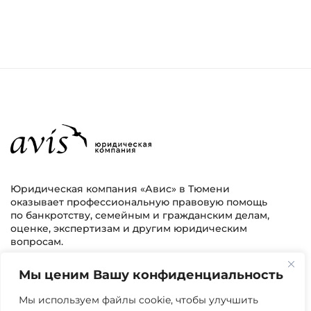
Юридическая компания «Авис» в Тюмени
оказывает профессиональную правовую помощь
по банкротству, семейным и гражданским делам,
оценке, экспертизам и другим юридическим
вопросам.
Мы ценим Вашу конфиденциальность
г. Тюмень, ул. 8 марта 2/11, 2 этаж
+7 (3452) 217-073
avis.bankrotstvo@mail.ru
Мы используем файлы cookie, чтобы улучшить