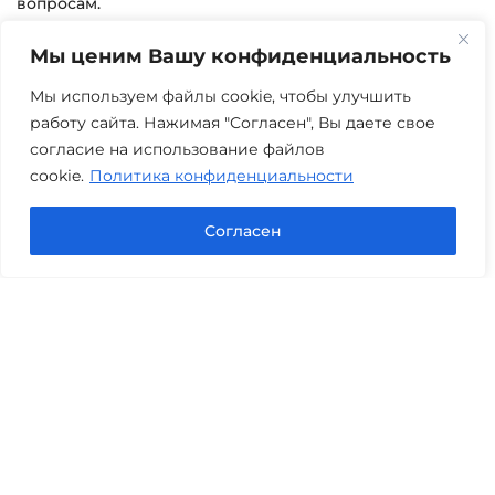
вопросам.
Мы ценим Вашу конфиденциальность
г. Тюмень, ул. 8 марта 2/11, 2 этаж
+7 (3452) 217-073
avis.bankrotstvo@mail.ru
Мы используем файлы cookie, чтобы улучшить
работу сайта. Нажимая "Согласен", Вы даете свое
Часы работы: пн-пт 08:00-22:00
согласие на использование файлов
cookie.
Политика конфиденциальности
Задать вопрос в Max
Согласен
Юридические услуги
Гражданское право
Семейное право
Военный юрист
Оценка после ДТП
Оценка имущества