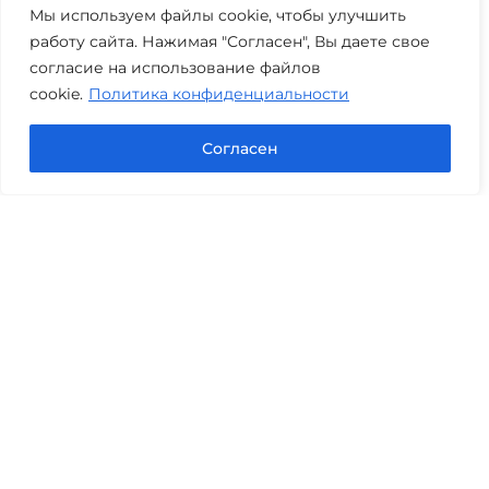
+7 (3452) 217-073
avis.bankrotstvo@mail.ru
Мы используем файлы cookie, чтобы улучшить
работу сайта. Нажимая "Согласен", Вы даете свое
Часы работы: пн-пт 08:00-22:00
согласие на использование файлов
cookie.
Политика конфиденциальности
Задать вопрос в Max
Согласен
Юридические услуги
Гражданское право
Семейное право
Военный юрист
Оценка после ДТП
Оценка имущества
Строительно-техническая экспертиза