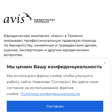
Юридическая компания «Авис» в Тюмени
оказывает профессиональную правовую помощь
по банкротству, семейным и гражданским делам,
оценке, экспертизам и другим юридическим
вопросам.
Мы ценим Вашу конфиденциальность
г. Тюмень, ул. 8 марта 2/11, 2 этаж
+7 (3452) 217-073
avis.bankrotstvo@mail.ru
Мы используем файлы cookie, чтобы улучшить
работу сайта. Нажимая "Согласен", Вы даете свое
Часы работы: пн-пт 08:00-22:00
согласие на использование файлов
cookie.
Политика конфиденциальности
Задать вопрос в Max
Согласен