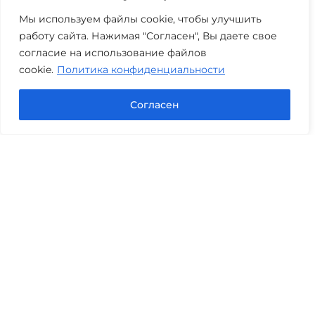
+7 (3452) 217-073
avis.bankrotstvo@mail.ru
Мы используем файлы cookie, чтобы улучшить
работу сайта. Нажимая "Согласен", Вы даете свое
Часы работы: пн-пт 08:00-22:00
согласие на использование файлов
cookie.
Политика конфиденциальности
Задать вопрос в Max
Согласен
Юридические услуги
Гражданское право
Семейное право
Военный юрист
Оценка после ДТП
Оценка имущества
Строительно-техническая экспертиза