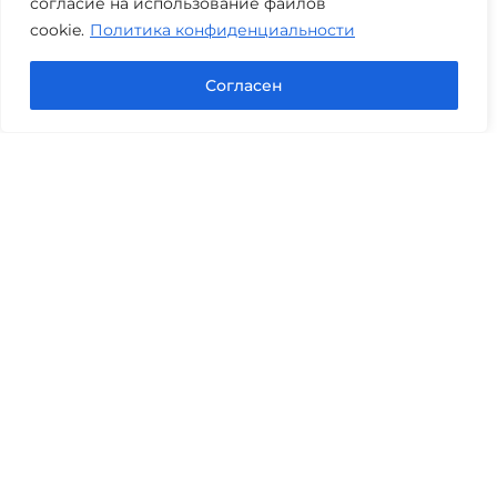
согласие на использование файлов
cookie.
Политика конфиденциальности
Задать вопрос в Max
Согласен
Юридические услуги
Гражданское право
Семейное право
Военный юрист
Оценка после ДТП
Оценка имущества
Строительно-техническая экспертиза
Навигационное меню