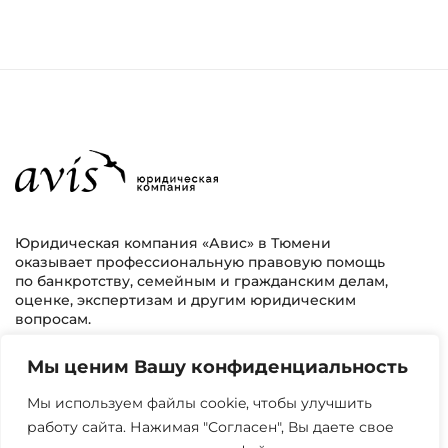
Юридическая компания «Авис» в Тюмени
оказывает профессиональную правовую помощь
по банкротству, семейным и гражданским делам,
оценке, экспертизам и другим юридическим
вопросам.
Мы ценим Вашу конфиденциальность
г. Тюмень, ул. 8 марта 2/11, 2 этаж
+7 (3452) 217-073
avis.bankrotstvo@mail.ru
Мы используем файлы cookie, чтобы улучшить
работу сайта. Нажимая "Согласен", Вы даете свое
Часы работы: пн-пт 08:00-22:00