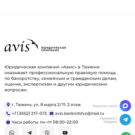
Юридическая компания «Авис» в Тюмени
оказывает профессиональную правовую помощь
по банкротству, семейным и гражданским делам,
оценке, экспертизам и другим юридическим
вопросам.
Мы ценим Вашу конфиденциальность
г. Тюмень, ул. 8 марта 2/11, 2 этаж
+7 (3452) 217-073
avis.bankrotstvo@mail.ru
Мы используем файлы cookie, чтобы улучшить
работу сайта. Нажимая "Согласен", Вы даете свое
Часы работы: пн-пт 08:00-22:00
согласие на использование файлов