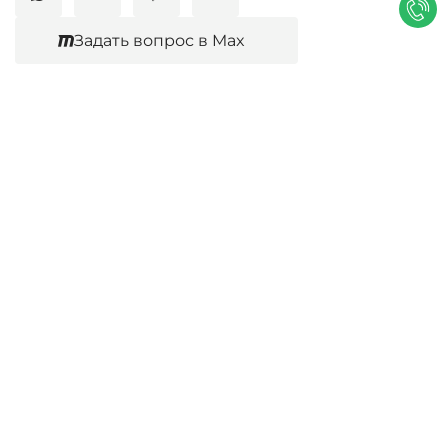
cookie.
Политика конфиденциальности
Задать вопрос в Max
Согласен
Юридические услуги
Гражданское право
Семейное право
Военный юрист
Оценка после ДТП
Оценка имущества
Строительно-техническая экспертиза
Навигационное меню
Главная