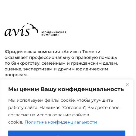
Юридическая компания «Авис» в Тюмени
оказывает профессиональную правовую помощь
по банкротству, семейным и гражданским делам,
оценке, экспертизам и другим юридическим
вопросам.
Мы ценим Вашу конфиденциальность
г. Тюмень, ул. 8 марта 2/11, 2 этаж
+7 (3452) 217-073
avis.bankrotstvo@mail.ru
Мы используем файлы cookie, чтобы улучшить
работу сайта. Нажимая "Согласен", Вы даете свое
Часы работы: пн-пт 08:00-22:00
согласие на использование файлов
cookie.
Политика конфиденциальности
Задать вопрос в Max