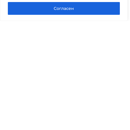
Задать вопрос в Max
Согласен
Юридические услуги
Гражданское право
Семейное право
Военный юрист
Оценка после ДТП
Оценка имущества
Строительно-техническая экспертиза
Навигационное меню
Главная