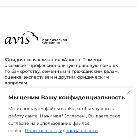
Юридическая компания «Авис» в Тюмени
оказывает профессиональную правовую помощь
по банкротству, семейным и гражданским делам,
оценке, экспертизам и другим юридическим
вопросам.
Мы ценим Вашу конфиденциальность
г. Тюмень, ул. 8 марта 2/11, 2 этаж
+7 (3452) 217-073
avis.bankrotstvo@mail.ru
Мы используем файлы cookie, чтобы улучшить
работу сайта. Нажимая "Согласен", Вы даете свое
Часы работы: пн-пт 08:00-22:00
согласие на использование файлов
cookie.
Политика конфиденциальности