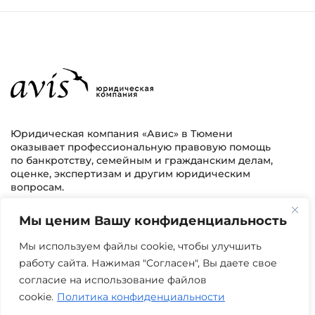
Юридическая компания «Авис» в Тюмени
оказывает профессиональную правовую помощь
по банкротству, семейным и гражданским делам,
оценке, экспертизам и другим юридическим
вопросам.
Мы ценим Вашу конфиденциальность
г. Тюмень, ул. 8 марта 2/11, 2 этаж
+7 (3452) 217-073
avis.bankrotstvo@mail.ru
Мы используем файлы cookie, чтобы улучшить
работу сайта. Нажимая "Согласен", Вы даете свое
Часы работы: пн-пт 08:00-22:00
согласие на использование файлов
cookie.
Политика конфиденциальности