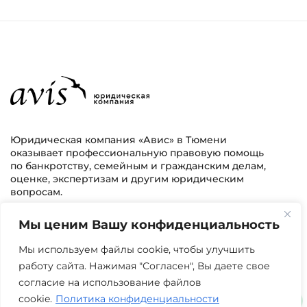
Юридическая компания «Авис» в Тюмени
оказывает профессиональную правовую помощь
по банкротству, семейным и гражданским делам,
оценке, экспертизам и другим юридическим
вопросам.
Мы ценим Вашу конфиденциальность
г. Тюмень, ул. 8 марта 2/11, 2 этаж
+7 (3452) 217-073
avis.bankrotstvo@mail.ru
Мы используем файлы cookie, чтобы улучшить
работу сайта. Нажимая "Согласен", Вы даете свое
Часы работы: пн-пт 08:00-22:00
согласие на использование файлов
cookie.
Политика конфиденциальности