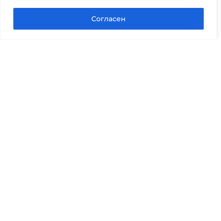
Задать вопрос в Max
Согласен
Юридические услуги
Гражданское право
Семейное право
Военный юрист
Оценка после ДТП
Оценка имущества
Строительно-техническая экспертиза
Навигационное меню
Главная