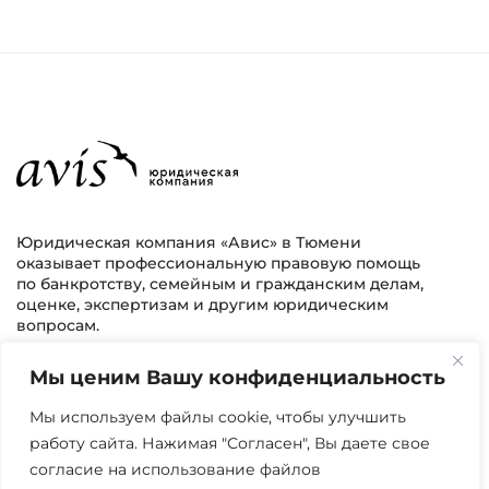
Юридическая компания «Авис» в Тюмени
оказывает профессиональную правовую помощь
по банкротству, семейным и гражданским делам,
оценке, экспертизам и другим юридическим
вопросам.
Мы ценим Вашу конфиденциальность
г. Тюмень, ул. 8 марта 2/11, 2 этаж
+7 (3452) 217-073
avis.bankrotstvo@mail.ru
Мы используем файлы cookie, чтобы улучшить
работу сайта. Нажимая "Согласен", Вы даете свое
Часы работы: пн-пт 08:00-22:00
согласие на использование файлов