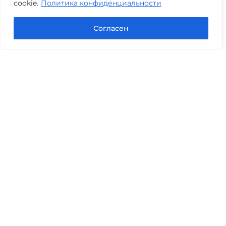
cookie.
Политика конфиденциальности
Задать вопрос в Max
Согласен
Юридические услуги
Гражданское право
Семейное право
Военный юрист
Оценка после ДТП
Оценка имущества
Строительно-техническая экспертиза
Навигационное меню
Главная