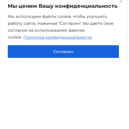
Мы ценим Вашу конфиденциальность
г. Тюмень, ул. 8 марта 2/11, 2 этаж
+7 (3452) 217-073
avis.bankrotstvo@mail.ru
Мы используем файлы cookie, чтобы улучшить
работу сайта. Нажимая "Согласен", Вы даете свое
Часы работы: пн-пт 08:00-22:00
согласие на использование файлов
cookie.
Политика конфиденциальности
Задать вопрос в Max
Согласен
Юридические услуги
Гражданское право
Семейное право
Военный юрист
Оценка после ДТП
Оценка имущества
Строительно-техническая экспертиза