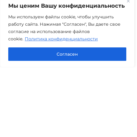
Мы ценим Вашу конфиденциальность
г. Тюмень, ул. 8 марта 2/11, 2 этаж
+7 (3452) 217-073
avis.bankrotstvo@mail.ru
Мы используем файлы cookie, чтобы улучшить
работу сайта. Нажимая "Согласен", Вы даете свое
Часы работы: пн-пт 08:00-22:00
согласие на использование файлов
cookie.
Политика конфиденциальности
Задать вопрос в Max
Согласен
Юридические услуги
Гражданское право
Семейное право
Военный юрист
Оценка после ДТП
Оценка имущества
Строительно-техническая экспертиза