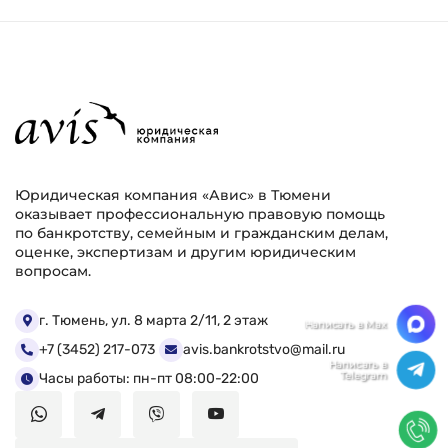
Юридическая компания «Авис» в Тюмени
оказывает профессиональную правовую помощь
по банкротству, семейным и гражданским делам,
оценке, экспертизам и другим юридическим
вопросам.
Мы ценим Вашу конфиденциальность
г. Тюмень, ул. 8 марта 2/11, 2 этаж
+7 (3452) 217-073
avis.bankrotstvo@mail.ru
Мы используем файлы cookie, чтобы улучшить
работу сайта. Нажимая "Согласен", Вы даете свое
Часы работы: пн-пт 08:00-22:00
согласие на использование файлов
cookie.
Политика конфиденциальности