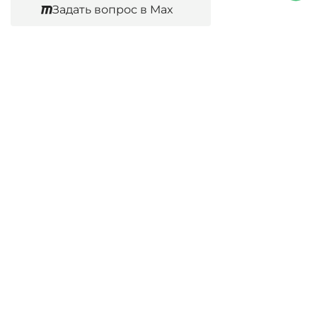
Задать вопрос в Max
Согласен
Юридические услуги
Гражданское право
Семейное право
Военный юрист
Оценка после ДТП
Оценка имущества
Строительно-техническая экспертиза
Навигационное меню
Главная