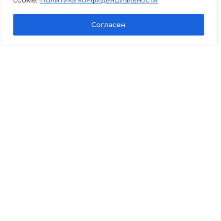
cookie.
Политика конфиденциальности
Задать вопрос в Max
Согласен
Юридические услуги
Гражданское право
Семейное право
Военный юрист
Оценка после ДТП
Оценка имущества
Строительно-техническая экспертиза
Навигационное меню
Главная