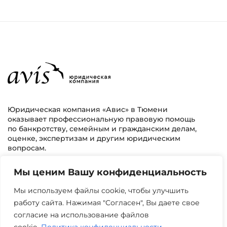
Юридическая компания «Авис» в Тюмени
оказывает профессиональную правовую помощь
по банкротству, семейным и гражданским делам,
оценке, экспертизам и другим юридическим
вопросам.
Мы ценим Вашу конфиденциальность
г. Тюмень, ул. 8 марта 2/11, 2 этаж
+7 (3452) 217-073
avis.bankrotstvo@mail.ru
Мы используем файлы cookie, чтобы улучшить
работу сайта. Нажимая "Согласен", Вы даете свое
Часы работы: пн-пт 08:00-22:00
согласие на использование файлов